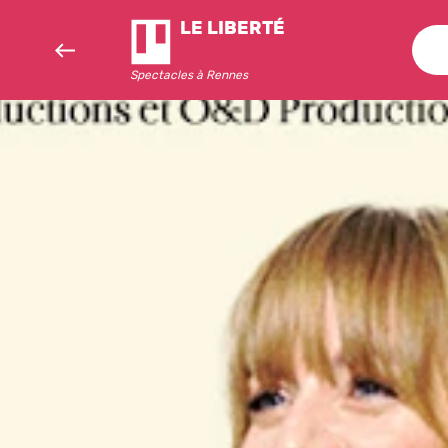
LE LIBERTÉ
re
Spectacles à Rennes
u
sp