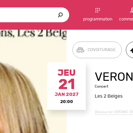
chercher
programmation
commen
n
ectacle
COVOITURAGE
JEU
VERON
21
Concert
JAN 2027
Les 2 Belges
20:00
Découvrez
VERONIC D