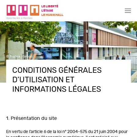
LE LIBERTÉ
L'ÉTAGE
LE MUSIKHALL
Spectacles à Rennes
© Franck Hamon
CONDITIONS GÉNÉRALES
D’UTILISATION ET
INFORMATIONS LÉGALES
1. Présentation du site
En vertu de l’article 6 de la loi n° 2004-575 du 21 juin 2004 pour