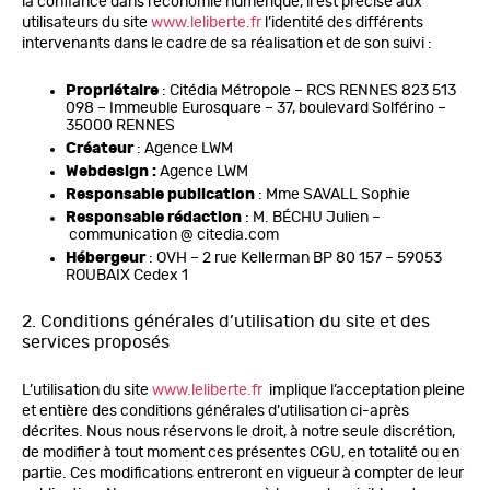
la confiance dans l’économie numérique, il est précisé aux
utilisateurs du site
www.leliberte.fr
l’identité des différents
intervenants dans le cadre de sa réalisation et de son suivi :
Propriétaire
: Citédia Métropole – RCS RENNES 823 513
098 – Immeuble Eurosquare – 37, boulevard Solférino –
35000 RENNES
Créateur
: Agence LWM
Webdesign :
Agence LWM
Responsable publication
: Mme SAVALL Sophie
Responsable rédaction
: M. BÉCHU Julien –
communication @ citedia.com
Hébergeur
: OVH – 2 rue Kellerman BP 80 157 – 59053
ROUBAIX Cedex 1
2. Conditions générales d’utilisation du site et des
services proposés
L’utilisation du site
www.leliberte.fr
implique l’acceptation pleine
et entière des conditions générales d’utilisation ci-après
décrites. Nous nous réservons le droit, à notre seule discrétion,
de modifier à tout moment ces présentes CGU, en totalité ou en
partie. Ces modifications entreront en vigueur à compter de leur