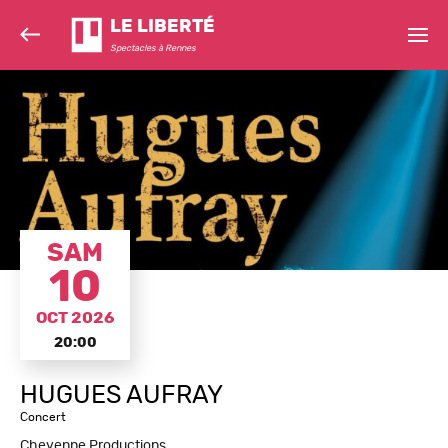
LE LIBERTÉ
Spectacles à Rennes
SAM
10
OCT 2026
20:00
HUGUES AUFRAY
Concert
Cheyenne Productions