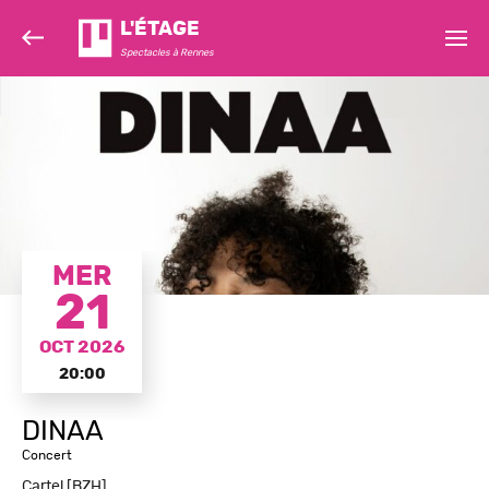
L'ÉTAGE
Spectacles à Rennes
MER
21
OCT 2026
20:00
DINAA
Concert
Cartel [BZH]