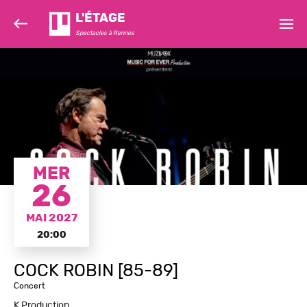
L'ÉTAGE
Spectacles à Rennes
MER
26
MAI 2027
20:00
COCK ROBIN [85-89]
Concert
K Production