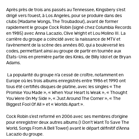
Après près de trois ans passés au Tennessee, Kingsbery s’est
dirigé vers l’ouest, à Los Angeles, pour se produire dans des
clubs (Madame Wongs, The Troubadour), avant de former
rapidement le groupe Cock Robin (signé chez Columbia Records
en 1985) avec Anna Lacazio, Clive Wright et Lou Molino III. La
carrière du groupe a coïncidé avec la naissance de MTV et
l’avènement de la scène des années 80, qui a bouleversé les
codes, permettant ainsi au groupe de partir en tournée aux
États-Unis en première partie des Kinks, de Billy Idol et de Bryan
Adams.
La popularité du groupe n’a cessé de croître, notamment en
Europe où les trois albums enregistrés entre 1986 et 1990 ont
tous été certifiés disques de platine, avec les singles « The
Promise You Made », « When Your Heart Is Weak », « Thought
You Were On My Side », « Just Around The Corner », « The
Biggest Fool Of All » et « Worlds Apart ».
Cock Robin s’est reformé en 2006 avec ses membres d’origine
pour enregistrer deux autres albums (I Don’t Want To Save The
World, Songs From A Bell Tower) avant le départ définitif d’Anna
Lacazio du groupe.